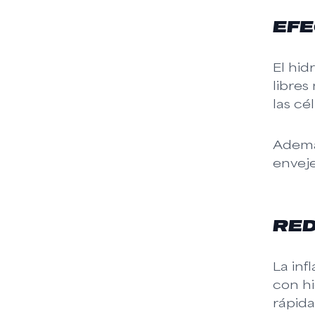
EFE
El hi
libres
las cé
Ademá
enveje
RED
La in
con hi
rápida