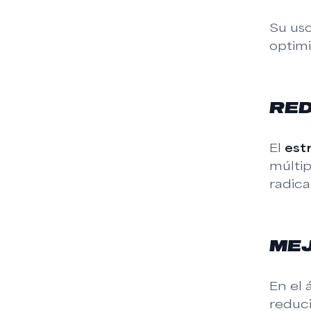
Su uso
optimi
RED
El
est
múltip
radica
MEJ
En el 
reduci