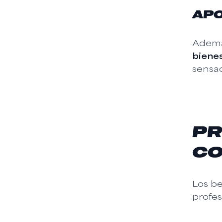
APO
Además
bienes
sensac
PR
CO
Los be
profes