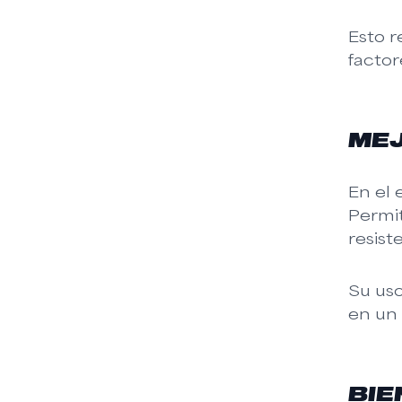
Esto r
factor
MEJ
En el 
Permit
resist
Su us
en un 
BIE