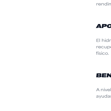
rendi
APO
El hid
recup
físico.
BEN
A nive
ayudan