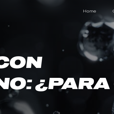
Home
 CON
O: ¿PARA