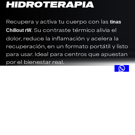
HIDROTERAPIA
Recupera y activa tu cuerpo con las
tinas
. Su contraste térmico alivia el
Chillout rW
dolor, reduce la inflamación y acelera la
recuperación, en un formato portátil y listo
para usar. Ideal para centros que apuestan
por el bienestar real.
TECNOLOGÍA RW –
HIDROTERAPIA
Las máquinas de hidroterapia con